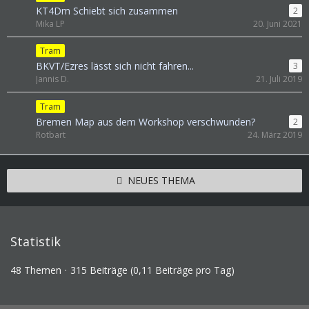
KT4Dm Schiebt sich zusammen
2
Mika LP
20. Juni 2021
Tram
BKVT/Ezres lässt sich nicht fahren...
3
Jannis D.
21. Juli 2019
Tram
Bremen Map aus dem Workshop verschwunden?
2
Rotbart
24. März 2019
NEUES THEMA
Statistik
48 Themen
315 Beiträge (0,11 Beiträge pro Tag)