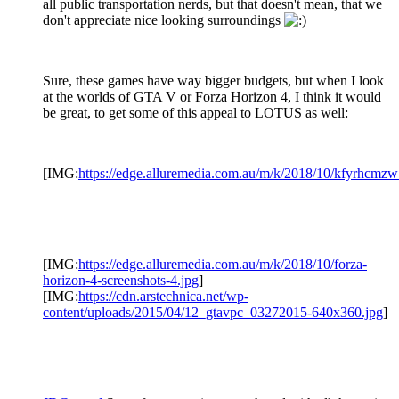
all public transportation nerds, but that doesn't mean, that we
don't appreciate nice looking surroundings
Sure, these games have way bigger budgets, but when I look
at the worlds of GTA V or Forza Horizon 4, I think it would
be great, to get some of this appeal to LOTUS as well:
[IMG:
https://edge.alluremedia.com.au/m/k/2018/10/kfyrhcmzw
[IMG:
https://edge.alluremedia.com.au/m/k/2018/10/forza-
horizon-4-screenshots-4.jpg
]
[IMG:
https://cdn.arstechnica.net/wp-
content/uploads/2015/04/12_gtavpc_03272015-640x360.jpg
]