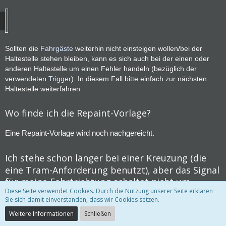
Sollten die
Fahrgäste
weiterhin nicht einsteigen wollen/bei der
Haltestelle stehen bleiben, kann es sich auch bei der einen oder
anderen Haltestelle um einen Fehler handeln (bezüglich der
verwendeten
Trigger
). In diesem Fall bitte einfach zur nächsten
Haltestelle weiterfahren.
Wo finde ich die Repaint-Vorlage?
Eine Repaint-Vorlage wird noch nachgereicht.
Ich stehe schon länger bei einer Kreuzung (die
eine Tram-Anforderung benutzt), aber das Signal
für meine Fahrtrichtung schaltet nicht um.
Diese Seite verwendet Cookies. Durch die Nutzung unserer Seite erklären
Sie sich damit einverstanden, dass wir Cookies setzen.
Bei manchen Kreuzungen muss die Tram relativ weit vorne
stehen, damit das Anforderungssignal "K" aufleuchtet. Sobald
Weitere Informationen
Schließen
dieses leuchtet, wurde die Anmeldung erfasst und das Signal wird