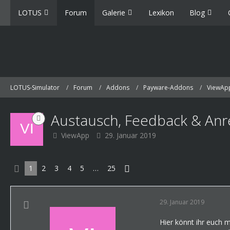
LOTUS
Forum
Galerie
Lexikon
Blog
LOTUS-Simulator
Forum
Addons
Payware-Addons
ViewAp
Austausch, Feedback & Anr
ViewApp
29. Januar 2019
1
2
3
4
5
…
25
29. Januar 2019
Hier könnt ihr euch 