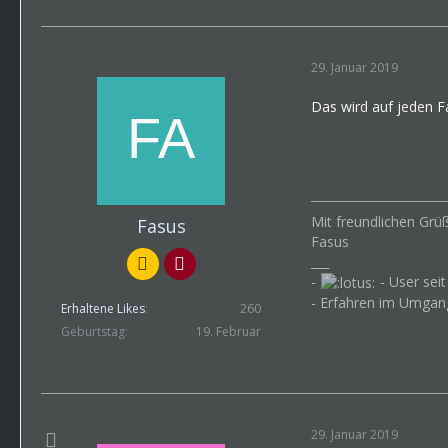
29. Januar 2019
Das wird auf jeden Fa
Mit freundlichen Grü
Fasus
Fasus
___
-
- User seit
- Erfahren im Umga
Erhaltene Likes
260
Geburtstag
19. Februar
29. Januar 2019