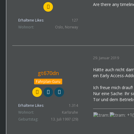
Are there any timelin
Erhaltene Likes
127
Wohnort
Oslo, Norway
29. Januar 2019
Hätte auch nicht dami
gt670dn
ein Early Access-Add
Fahrplan-Guru
Ich freue mich drauf!
Nur eine Sache: Ihr s
Tor und dem Betrieb
Erhaltene Likes
1.314
Wohnort
Karlsruhe
+1(
Geburtstag
13. Juli 1997 (29)