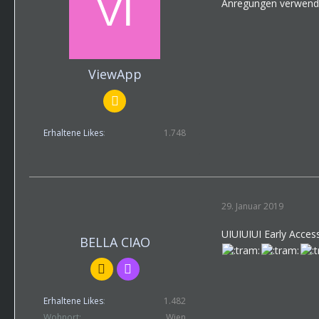
Anregungen verwend
ViewApp
Erhaltene Likes
1.748
29. Januar 2019
UIUIUIUI Early Acces
BELLA CIAO
Erhaltene Likes
1.482
Wohnort
Wien