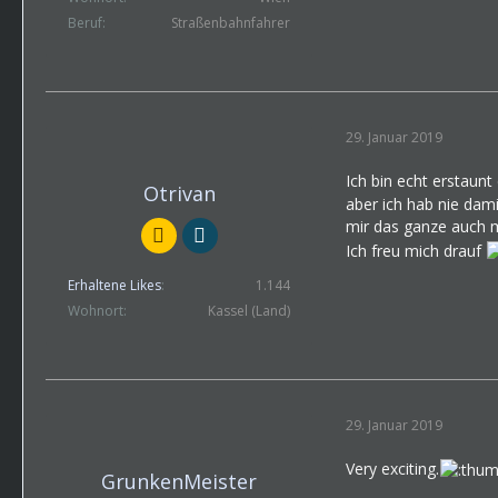
Beruf
Straßenbahnfahrer
29. Januar 2019
Ich bin echt erstaunt
Otrivan
aber ich hab nie dam
mir das ganze auch m
Ich freu mich drauf
Erhaltene Likes
1.144
Wohnort
Kassel (Land)
29. Januar 2019
Very exciting.
GrunkenMeister