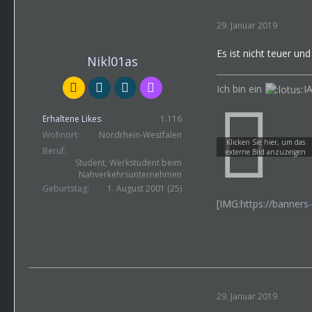
29. Januar 2019
Es ist nicht teuer und
Nikl01as
Ich bin ein
I
Erhaltene Likes
1.116
Wohnort
Nordrhein-Westfalen
Beruf
Student, Werkstudent beim
Nahverkehrsunternehmen
Geburtstag
1. August 2001 (25)
[IMG:
https://banners
29. Januar 2019