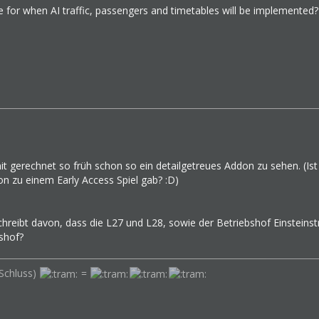
e for when AI traffic, passengers and timetables will be implemented?
t gerechnet so früh schon so ein detailgetreues Addon zu sehen. (Ist 
on zu einem Early Access Spiel gab? :D)
chreibt davon, dass die L27 und L28, sowie der Betriebshof Einsteinst
shof?
Schluss)
=