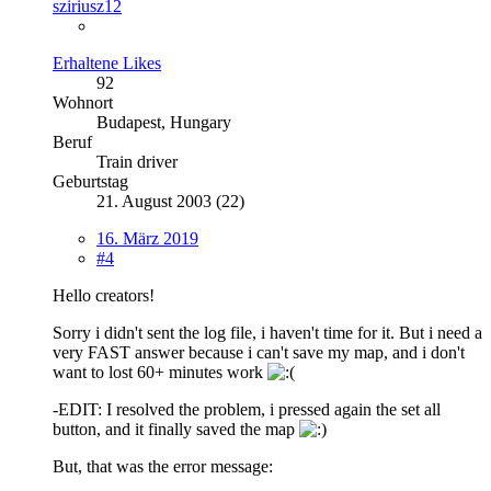
sziriusz12
Erhaltene Likes
92
Wohnort
Budapest, Hungary
Beruf
Train driver
Geburtstag
21. August 2003 (22)
16. März 2019
#4
Hello creators!
Sorry i didn't sent the log file, i haven't time for it. But i need a
very FAST answer because i can't save my map, and i don't
want to lost 60+ minutes work
-EDIT: I resolved the problem, i pressed again the set all
button, and it finally saved the map
But, that was the error message: