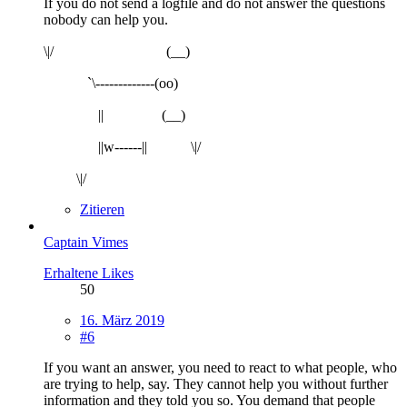
If you do not send a logfile and do not answer the questions
nobody can help you.
\|/⠀⠀⠀ ⠀⠀⠀⠀⠀⠀⠀(__)
⠀⠀⠀⠀`\-------------(oo)
⠀⠀⠀⠀⠀||⠀⠀⠀ ⠀⠀(__)
⠀⠀⠀⠀⠀||w------||⠀⠀⠀⠀\|/
⠀⠀⠀\|/
Zitieren
Captain Vimes
Erhaltene Likes
50
16. März 2019
#6
If you want an answer, you need to react to what people, who
are trying to help, say. They cannot help you without further
information and they told you so. You demand that people