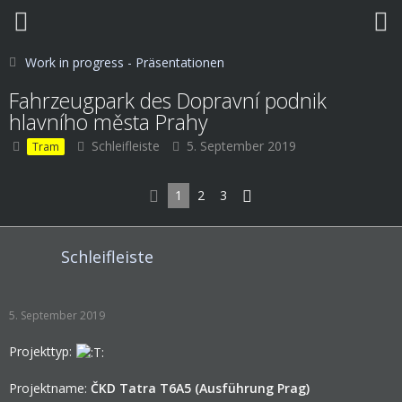
Work in progress - Präsentationen
Fahrzeugpark des Dopravní podnik
hlavního města Prahy
Schleifleiste
5. September 2019
Tram
1
2
3
Schleifleiste
5. September 2019
Projekttyp:
Projektname:
ČKD Tatra
T6A5 (Ausführung Prag)