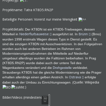
Projekttyp:
Projektname: Tatra KT8D5.RN2P
Beteiligte Personen: Vorerst nur meine Wenigkeit
Projektdetails:
Der KT8DN ist ein KT8D5-Triebwagen, dessen
Niederflurbauweise
Brünn
Mittelteil in
ausgeführt ist. In
(Brno)
wurden 1998 erstmals Wagen dieses Typs in Dienst gestellt. Es
sind die einzigen KT8DN mit Ausschwenktüren. In den Folgejahren
wurden auch bei anderen Betrieben im Rahmen von
Modernisierungsmaßnahmen die Mittelteile auf Niederflur
umgebaut allerdings wurden die Falttüren beibehalten. In Prag
(KT8D5.RN2P) wurde dabei auch der untere Teil des
Wagenkastens verändert und die
Drehgestelle
verkleidet.
Strausbergs KT8D5 hat die gleiche Modernisierung wie die Prager
Ostrava
erhalten allerdings einen gelben Anstrich. In
erfolgte
(Quelle: Wikipedia
dabei auch der Umbau zu Einrichtungswagen.
)
Bilder/Videos (mindestens 1!):