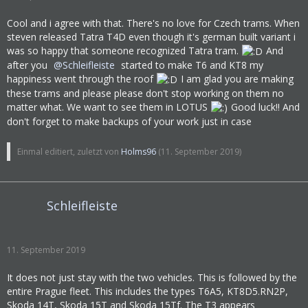
Cool and i agree with that. There's no love for Czech trams. When
steven released Tatra T4D even though it's german built variant i
was so happy that someone recognized Tatra tram.
And
after you
Schleifleiste
started to make T6 and KT8 my
happiness went through the roof
I am glad you are making
these trams and please please don't stop working on them no
matter what. We want to see them in LOTUS
Good luck!! And
don't forget to make backups of your work just in case
Einmal editiert, zuletzt von
Holms96
(
11. September 2019
)
Schleifleiste
11. September 2019
It does not just stay with the two vehicles. This is followed by the
entire Prague fleet. This includes the types T6A5, KT8D5.RN2P,
Skoda 14T, Skoda 15T and Skoda 15Tf. The T3 appears