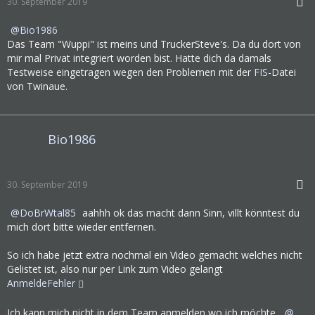
30. September 2019
Bio1986
Das Team "Wuppi" ist meins und TruckerSteve's. Da du dort von
mir mal Privat integriert worden bist. Hatte dich da damals
Testweise eingetragen wegen den Problemen mit der
FIS
-Datei
von Twinaue.
Bio1986
30. September 2019
DoBrWtal85
aahhh ok das macht dann Sinn, villt könntest du
mich dort bitte wieder entfernen.
So ich habe jetzt extra nochmal ein Video gemacht welches nicht
Gelistet ist, also nur per Link zum Video gelangt
AnmeldeFehler
Ich kann mich nicht in dem Team anmelden wo ich möchte,