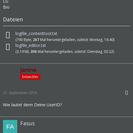
LG
Bio
Dateien
logfile_contenttool.txt
(790 Byte,
267
Mal heruntergeladen, zuletzt:
Montag, 16:40
)
logfile_editor.txt
(3,19 kB,
306
Mal heruntergeladen, zuletzt:
Dienstag, 02:22
)
Janine
Entwickler
27. September 2019
Wie lautet denn Deine UserID?
Fasus