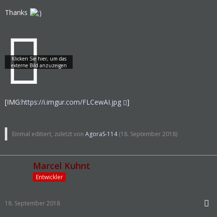
Thanks
[IMG:
https://i.imgur.com/FLCewAI.jpg
]
Einmal editiert, zuletzt von
AgoraS-114
(
18. September 2018
)
Marcel Kuhnt
Entwickler
18. September 2018