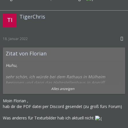
TigerChris
18. Januar 2022
Zitat von Florian
Huhu,
sehr schön, ich würde bei dem Rathaus in Mülheim
beginnen und dann das Haltestellenhaus in Angriff
nehmen.
Alles anzeigen
TigerChris
: Eine Pdf-Datei wäre eher unpraktisch für die
Moin Florian ,
Texturbilder, für die Maße und Umgebungsbilder ok.
hab dir die PDF datei per Discord gesendet (zu groß fürs Forum)
Greets
Was anderes für Texturbilder hab ich aktuell nicht