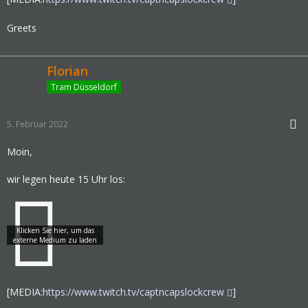
Greets
Florian
Tram Düsseldorf
5. Februar 2022
Moin,
wir legen heute 15 Uhr los:
[MEDIA:
https://www.twitch.tv/captncapslockcrew
]