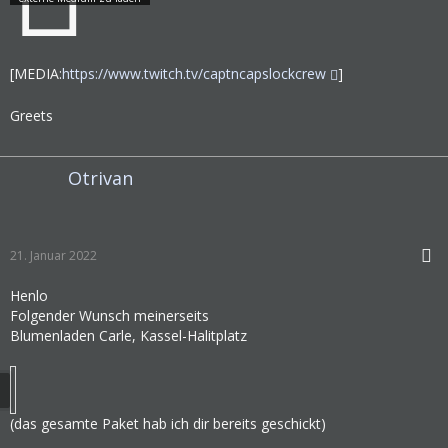
[MEDIA:
https://www.twitch.tv/captncapslockcrew
]
Greets
Otrivan
21. Januar 2022
Henlo
Folgender Wunsch meinerseits
Blumenladen Carle, Kassel-Halitplatz
(das gesamte Paket hab ich dir bereits geschickt)