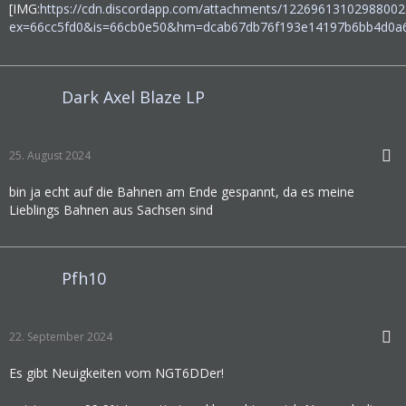
[IMG:
https://cdn.discordapp.com/attachments/122696131029880
ex=66cc5fd0&is=66cb0e50&hm=dcab67db76f193e14197b6bb4d0a
Dark Axel Blaze LP
25. August 2024
bin ja echt auf die Bahnen am Ende gespannt, da es meine
Lieblings Bahnen aus Sachsen sind
Pfh10
22. September 2024
Es gibt Neuigkeiten vom NGT6DDer!