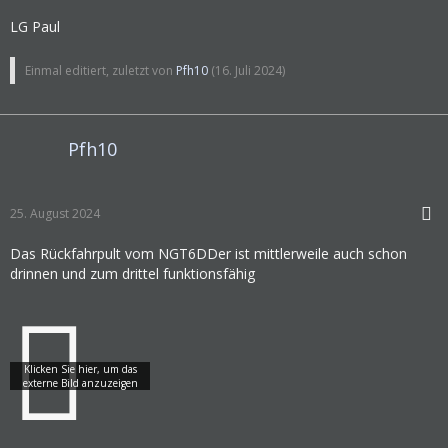
LG Paul
Einmal editiert, zuletzt von
Pfh10
(
16. Juli 2024
)
Pfh10
25. August 2024
Das Rückfahrpult vom NGT6DDer ist mittlerweile auch schon
drinnen und zum drittel funktionsfähig