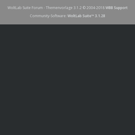
WoltLab Suite Forum - Themenvorlage 3.1.2 © 2004-2018
WBB Support
Community-Software:
WoltLab Suite™ 3.1.28