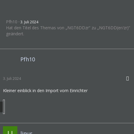
Pfh10
3. Juli 2024
Hat den Titel des Themas von „NGT6DDzr“ zu „NGT6DD(er/zr)“
geändert.
Pfh10
3. Juli 2024
Kleiner einblick in den Import vom Einrichter
linus