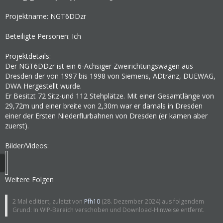
Projektname: NGT6DDzr
Beteiligte Personen: Ich
Projektdetails:
Der NGT6DDzr ist ein 6-Achsiger Zweirichtungswagen aus
Dresden der von 1997 bis 1998 von Siemens, ADtranz, DUEWAG,
DWA Hergestellt wurde.
Er Besitzt 72 Sitz-und 112 Stehplätze. Mit einer Gesamtlänge von
29,72m und einer breite von 2,30m war er damals in Dresden
einer der Ersten Niederflurbahnen von Dresden (er kamen aber
zuerst).
Bilder/Videos:
Weitere Folgen
2 Mal editiert, zuletzt von
Pfh10
(
28. Dezember 2024
) aus folgendem
Grund: In WIP-Bereich verschoben und Download-Hinweise entfernt.