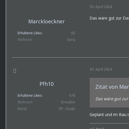
30. April 2024
Das wäre gut zur Da
Marckloeckner
Erhaltene Likes
65
Wohnort
Gera
30. April 2024
Pfh10
Zitat von Ma
Erhaltene Likes
578
Das wäre gut zu
Wohnort
Dresden
Beruf
FIF - Azubi
Geplant und im Bau is