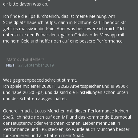
Was soll es bringen, wenn die Münchner jetzt an
dir bitte davon was ab.
irgendwelchen Performance-Schrauben drehen, dann
kommt irgendwann eine Optimierung in Lotus und damit
Ich finde die Fps fürchterlich, das ist meine Meinung. Am
geht der Schuss nach hinten los, womöglich hat man
Scheidplatz habe ich 50fps, dann in Richtung Karl-Theodor-Str
aneinander vorbei gearbeitet.
geht es massiv in die Knie. Aber was beschwere ich mich ? Ich
Man kann es manchen einfach nicht recht machen. Kriegen
unterstütze den Entwickler, egal ob Oriolus oder Viewapp mit
sie das Programm jetzt im EA, gibts Gemecker weil dies und
meinem Geld und hoffe noch auf eine bessere Performance.
das und sonstwas nicht so geht wie man das haben will und
man ja sooooviel dafür bezahlt hat und deswegen doch ein
Recht darauf hat. Kriegt das Programm aber keiner bevor es
Matrix / Baufehler?
fertig ist, dann gibts Gemecker, weil es immer noch nicht
NiBa
27. September 2019
fertig ist und wie lange soll man noch warten und
überhaupt und womöglich ist zwischen der ersten
Was gegreenpeaced schreibt stimmt.
Vorankündigung und dem finalen Release womöglich auch
Ich spiele mit einer 2080TI, 32GB Arbeitsspeicher und I9 9900K
noch der Preis gestiegen und und und.
und habe 20-30 Fps, und da sind die Einstellungen schon unten
Komisch dass immer alle glauben dass Software-
und der Schatten ausgeschaltet.
Entwicklung nichts kosten darf. Klar, Entwickler essen Kaffee
und trinken Zigaretten, sonst brauchen die nix. Kenne ich
Generell macht Lotus München mit dieser Performance keinen
zur Genüge. Pfff. Wenn ich für das Geld das das München
Spaß. Ich hätte noch auf den MP und das kommende Busmodul
AddOn kostet Pizza essen gehen will, muss ich die Kinder
der Hauptentwickler verzichten können. Lieber mehr Zeit in
zuhause lassen. Was mir der Wirt wohl sagt, wenn ich seine
Performance und FPS stecken, so würde auch München besser
schlechte Performance
reklamiere? Oder eine Gratis-Pizza
funktionieren und alle hätten mehr Spaß.
zusätzlich verlange? Habe ich doch ein Recht drauf, wenn