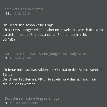
Freeware AddOn Leipzig
NiBa
9. Mai 2019
Die Bilder sind schön,keine Frage.
Ich als Ortskundiger erkenne aber nicht welcher Bereich die Bilder
darstellen, Lotus-User aus anderen Städten auch nicht.
LG NiBa
Austausch, Feedback & Anregungen zum Early Access
NiBa
24. März 2019
Ich freue mich auf das Addon, die Qualität in den Bildern sprechen
Bände.
Da ich am liebsten mit VR-Brille spiele, wird das sicherlich ein
großer Spass werden.
Bordstein an Schwellengleis anfügen
NiBa
10. Oktober 2018