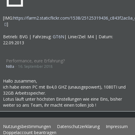
[IMG:
https://farm2.staticflickr.com/1538/25125319436_c843f2ac0a_
]
Betrieb: BVG | Fahrzeug:
GT6N
| Linie/Ziel: M4 | Datum:
22.09.2013
Performance, eure Erfahrung?
NiBa
16. September 2018
Hallo zusammen,
ich habe einen PC mit 8x4,0 GHZ (unausgepowert), 1080TI und
32GB Arbeitsspeicher.
Lotus läuft unter höchsten Einstellungen wie eine Eins, bisher
weiter so ans Team, ihr macht einen tollen Job !
Nutzungsbestimmungen
Datenschutzerklärung
Impressum
Doppelaccount beantragen