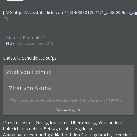
[IMG:
https://live.staticflickr.com/4534/38801262471_ac8d099bc5_c.j
]
Matrix / Baufehler?
NiBa
28. September 2019
Endstelle Scheidplatz 50fps
Zitat von Helmut
Zitat von Akuba
Hier geht es nicht darum das der Simulator auf 120fps
läuft, sondern das die Entwicklertools angepasst und
Alles anzeigen
optimiert werden. Alles andere ist momentan ein netter
Bonus der Entwickler.
Du schreibst es. Genug Ironie und Übertreibung. Was anderes
habe ich aus deinen Beitrag nicht rausgelesen.
Leider kapieren das einige einfach nicht.
Akuba hat es vernünfitg erklärt auf den Punkt gebracht, schneide