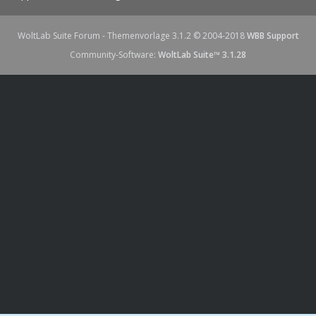
WoltLab Suite Forum - Themenvorlage 3.1.2 © 2004-2018
WBB Support
Community-Software:
WoltLab Suite™ 3.1.28