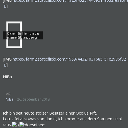
[IMG:
https://farm2.staticflickr.com/1923/45231446951_a032fe9a3f_
]
[IMG:
https://farm2.staticflickr.com/1969/44321031685_51c2986f82_
]
NiBa
VR
NiBa
26. September 2018
Ich bin seit heute stolzer Besitzer einer Ocolus Rift.
Lotus fetzt sowas von damit, ich komme aus dem Staunen nicht
raus.