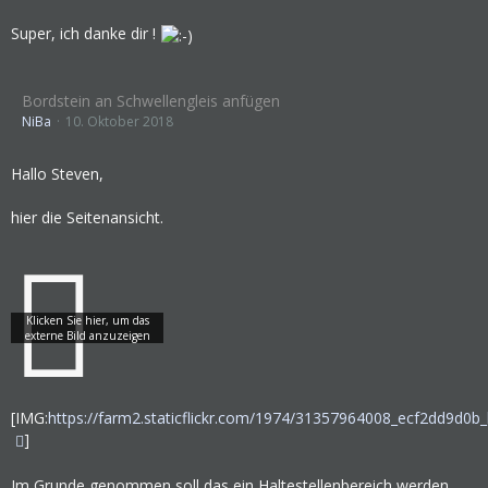
Super, ich danke dir !
Bordstein an Schwellengleis anfügen
NiBa
10. Oktober 2018
Hallo Steven,
hier die Seitenansicht.
[IMG:
https://farm2.staticflickr.com/1974/31357964008_ecf2dd9d0b_
]
Im Grunde genommen soll das ein Haltestellenbereich werden,