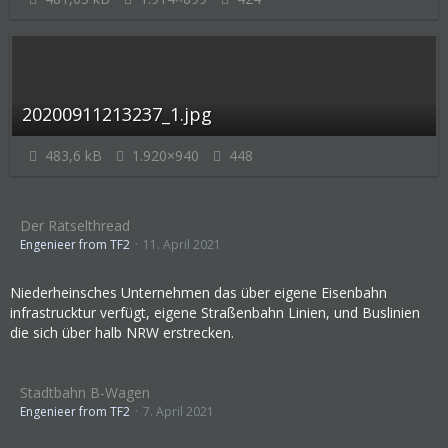
20200911213237_1.jpg
483,6 kB
1.920×940
448
Der Rätselthread
Engenieer from TF2
11. April 2021
Niederheinsches Unternehmen das über eigene Eisenbahn
infrastrucktur verfügt, eigene Straßenbahn Linien, und Buslinien
die sich über halb NRW erstrecken.
Stadtbahn B-Wagen
Engenieer from TF2
7. April 2021