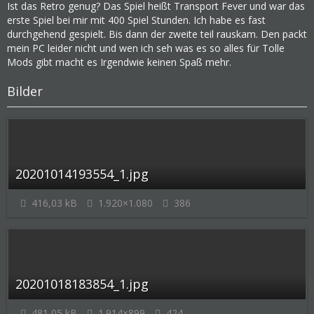
Ist das Retro genug? Das Spiel heißt Transport Fever und war das
erste Spiel bei mir mit 400 Spiel Stunden. Ich habe es fast
durchgehend gespielt. Bis dann der zweite teil rauskam. Den packt
mein PC leider nicht und wen ich seh was es so alles für Tolle
Mods gibt macht es Irgendwie keinen Spaß mehr.
Bilder
20201014193554_1.jpg
416,03 kB
1.920×1.080
386
20201018183854_1.jpg
481,05 kB
1.914×899
424