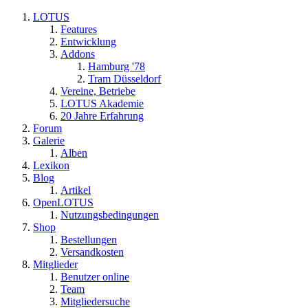
LOTUS
Features
Entwicklung
Addons
Hamburg '78
Tram Düsseldorf
Vereine, Betriebe
LOTUS Akademie
20 Jahre Erfahrung
Forum
Galerie
Alben
Lexikon
Blog
Artikel
OpenLOTUS
Nutzungsbedingungen
Shop
Bestellungen
Versandkosten
Mitglieder
Benutzer online
Team
Mitgliedersuche