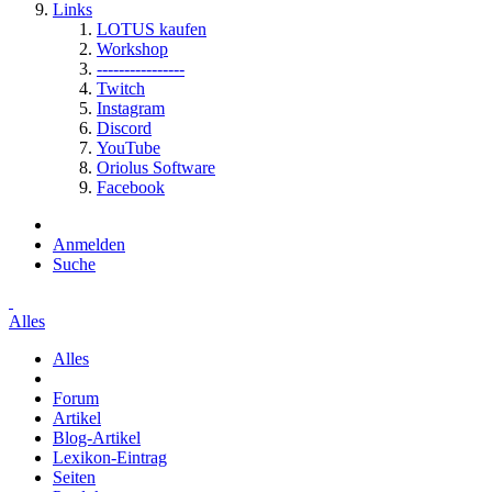
Links
LOTUS kaufen
Workshop
----------------
Twitch
Instagram
Discord
YouTube
Oriolus Software
Facebook
Anmelden
Suche
Alles
Alles
Forum
Artikel
Blog-Artikel
Lexikon-Eintrag
Seiten