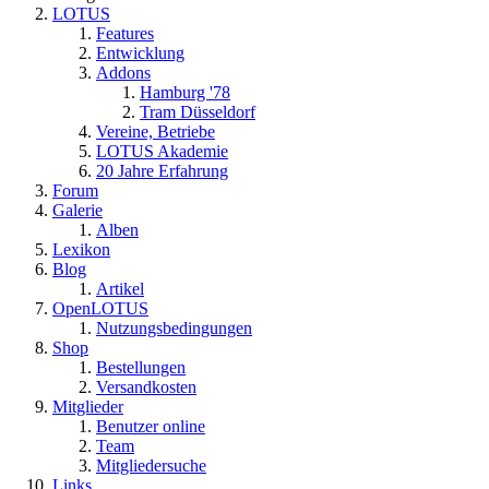
LOTUS
Features
Entwicklung
Addons
Hamburg '78
Tram Düsseldorf
Vereine, Betriebe
LOTUS Akademie
20 Jahre Erfahrung
Forum
Galerie
Alben
Lexikon
Blog
Artikel
OpenLOTUS
Nutzungsbedingungen
Shop
Bestellungen
Versandkosten
Mitglieder
Benutzer online
Team
Mitgliedersuche
Links