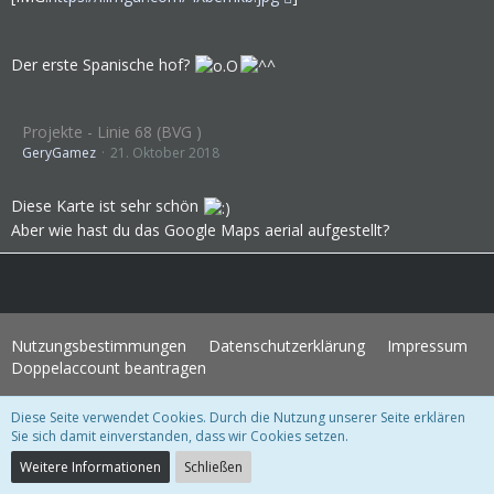
Der erste Spanische hof?
Projekte - Linie 68 (BVG )
GeryGamez
21. Oktober 2018
Diese Karte ist sehr schön
Aber wie hast du das Google Maps aerial aufgestellt?
Nutzungsbestimmungen
Datenschutzerklärung
Impressum
Doppelaccount beantragen
Diese Seite verwendet Cookies. Durch die Nutzung unserer Seite erklären
WoltLab Suite Forum - Themenvorlage 3.1.2 © 2004-2018
WBB Support
Sie sich damit einverstanden, dass wir Cookies setzen.
Community-Software:
WoltLab Suite™ 3.1.28
Weitere Informationen
Schließen