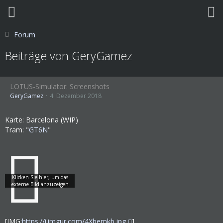
Forum
Beiträge von GeryGamez
LOTUS-Simulator: Screenshots
GeryGamez
4. Dezember 2018
Karte: Barcelona (WIP)
Tram: "
GT6N
"
[IMG:
https://i.imgur.com/4Xbemkb.jpg
]