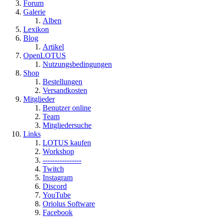
Forum
Galerie
Alben
Lexikon
Blog
Artikel
OpenLOTUS
Nutzungsbedingungen
Shop
Bestellungen
Versandkosten
Mitglieder
Benutzer online
Team
Mitgliedersuche
Links
LOTUS kaufen
Workshop
----------------
Twitch
Instagram
Discord
YouTube
Oriolus Software
Facebook