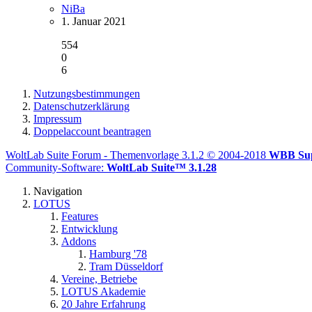
NiBa
1. Januar 2021
554
0
6
Nutzungsbestimmungen
Datenschutzerklärung
Impressum
Doppelaccount beantragen
WoltLab Suite Forum - Themenvorlage 3.1.2 © 2004-2018
WBB Su
Community-Software:
WoltLab Suite™ 3.1.28
Navigation
LOTUS
Features
Entwicklung
Addons
Hamburg '78
Tram Düsseldorf
Vereine, Betriebe
LOTUS Akademie
20 Jahre Erfahrung