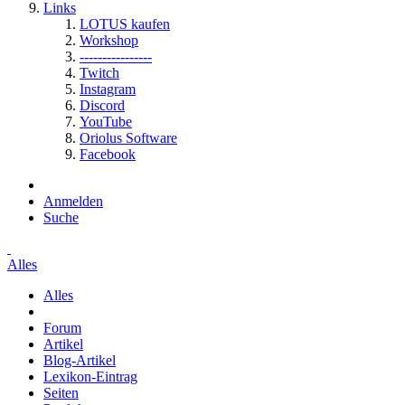
Links
LOTUS kaufen
Workshop
----------------
Twitch
Instagram
Discord
YouTube
Oriolus Software
Facebook
Anmelden
Suche
Alles
Alles
Forum
Artikel
Blog-Artikel
Lexikon-Eintrag
Seiten