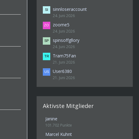
sinnloseraccount
24. Juni 2026
zoome5
24. Juni 2026
spinsoffgllory
24. Juni 2026
Tram75Fan
21. Juni 2026
User6380
21. Juni 2026
Aktivste Mitglieder
Janine
101.702 Punkte
Marcel Kuhnt