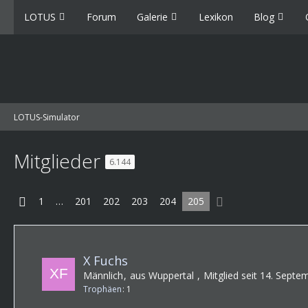
LOTUS
Forum
Galerie
Lexikon
Blog
LOTUS-Simulator
Mitglieder
6.144
1
…
201
202
203
204
205
X Fuchs
Männlich
aus Wuppertal
Mitglied seit 14. Sept
Trophäen
1