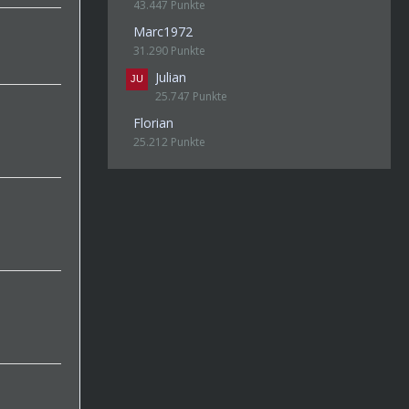
43.447 Punkte
Marc1972
31.290 Punkte
Julian
25.747 Punkte
Florian
25.212 Punkte