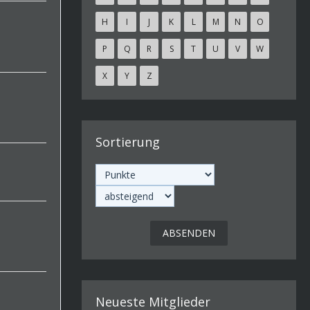
H
I
J
K
L
M
N
O
P
Q
R
S
T
U
V
W
X
Y
Z
Sortierung
Neueste Mitglieder