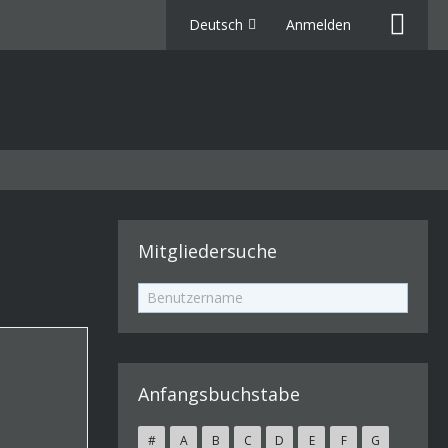
Deutsch
Anmelden
Mitgliedersuche
Anfangsbuchstabe
#
A
B
C
D
E
F
G