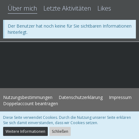
Über mich
Letzte Aktivitäten
Likes
Der Benutzer hat noch keine für Sie sichtbaren Informationen
hinterlegt.
Nutzungsbestimmungen
Datenschutzerklärung
Impressum
Doppelaccount beantragen
Diese Seite verwendet Cookies. Durch die Nutzung unserer Seite erklären
WoltLab Suite Forum - Themenvorlage 3.1.2 © 2004-2018
WBB Support
Sie sich damit einverstanden, dass wir Cookies setzen.
Community-Software:
WoltLab Suite™ 3.1.28
Weitere Informationen
Schließen