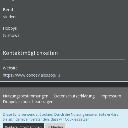
Beruf
student
Hobbys
tv shows,
Kontaktmöglichkeiten
Website
https://www.conosviales.top/
Nutzungsbestimmungen
Datenschutzerklärung
Impressum
Doppelaccount beantragen
Diese Seite verwendet Cookies. Durch die Nutzung unserer Seite erklären
WoltLab Suite Forum - Themenvorlage 3.1.2 © 2004-2018
WBB Support
Sie sich damit einverstanden, dass wir Cookies setzen.
Community-Software:
WoltLab Suite™ 3.1.28
Weitere Informationen
Schließen