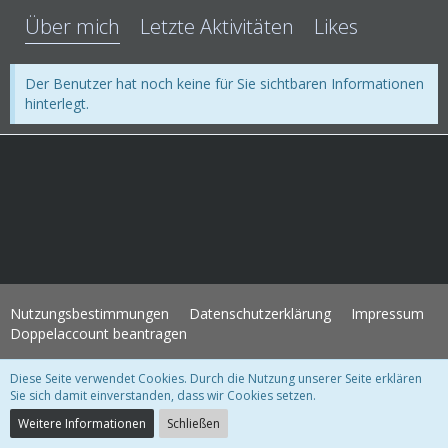
Über mich
Letzte Aktivitäten
Likes
Der Benutzer hat noch keine für Sie sichtbaren Informationen
hinterlegt.
Nutzungsbestimmungen
Datenschutzerklärung
Impressum
Doppelaccount beantragen
Diese Seite verwendet Cookies. Durch die Nutzung unserer Seite erklären
WoltLab Suite Forum - Themenvorlage 3.1.2 © 2004-2018
WBB Support
Sie sich damit einverstanden, dass wir Cookies setzen.
Community-Software:
WoltLab Suite™ 3.1.28
Weitere Informationen
Schließen