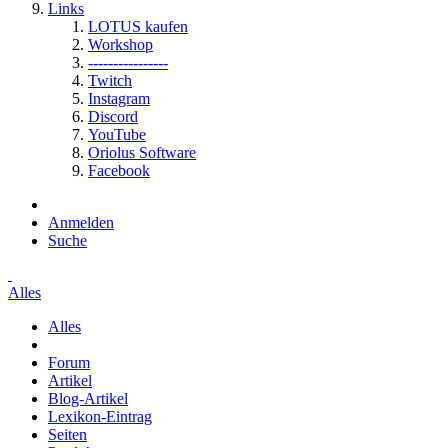
Links
LOTUS kaufen
Workshop
----------------
Twitch
Instagram
Discord
YouTube
Oriolus Software
Facebook
Anmelden
Suche
Alles
Alles
Forum
Artikel
Blog-Artikel
Lexikon-Eintrag
Seiten