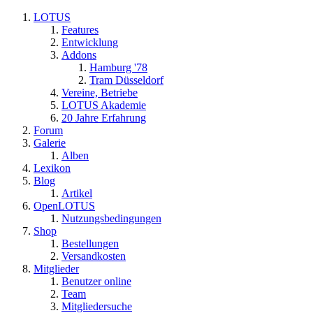
LOTUS
Features
Entwicklung
Addons
Hamburg '78
Tram Düsseldorf
Vereine, Betriebe
LOTUS Akademie
20 Jahre Erfahrung
Forum
Galerie
Alben
Lexikon
Blog
Artikel
OpenLOTUS
Nutzungsbedingungen
Shop
Bestellungen
Versandkosten
Mitglieder
Benutzer online
Team
Mitgliedersuche