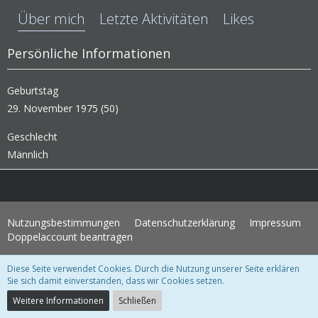
Über mich
Letzte Aktivitäten
Likes
Persönliche Informationen
Geburtstag
29. November 1975 (50)
Geschlecht
Männlich
Nutzungsbestimmungen
Datenschutzerklärung
Impressum
Doppelaccount beantragen
Diese Seite verwendet Cookies. Durch die Nutzung unserer Seite erklären
WoltLab Suite Forum - Themenvorlage 3.1.2 © 2004-2018
WBB Support
Sie sich damit einverstanden, dass wir Cookies setzen.
Community-Software:
WoltLab Suite™ 3.1.28
Weitere Informationen
Schließen