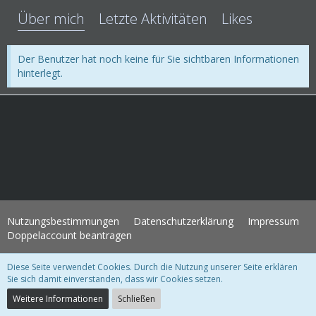
Über mich
Letzte Aktivitäten
Likes
Der Benutzer hat noch keine für Sie sichtbaren Informationen
hinterlegt.
Nutzungsbestimmungen
Datenschutzerklärung
Impressum
Doppelaccount beantragen
Diese Seite verwendet Cookies. Durch die Nutzung unserer Seite erklären
WoltLab Suite Forum - Themenvorlage 3.1.2 © 2004-2018
WBB Support
Sie sich damit einverstanden, dass wir Cookies setzen.
Community-Software:
WoltLab Suite™ 3.1.28
Weitere Informationen
Schließen