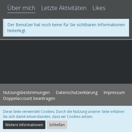
Über mich
Letzte Aktivitäten
Likes
Der Benutzer hat noch keine für Sie sichtbaren Informationen
hinterlegt.
Nutzungsbestimmungen
Datenschutzerklärung
Impressum
Doppelaccount beantragen
Diese Seite verwendet Cookies. Durch die Nutzung unserer Seite erklären
WoltLab Suite Forum - Themenvorlage 3.1.2 © 2004-2018
WBB Support
Sie sich damit einverstanden, dass wir Cookies setzen.
Community-Software:
WoltLab Suite™ 3.1.28
Weitere Informationen
Schließen