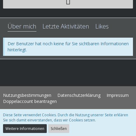
Über mich
Letzte Aktivitäten
Likes
Der Benutzer hat noch keine für Sie sichtbaren Informationen
hinterlegt.
Nutzungsbestimmungen
Datenschutzerklärung
Impressum
Doppelaccount beantragen
Diese Seite verwendet Cookies. Durch die Nutzung unserer Seite erklären
WoltLab Suite Forum - Themenvorlage 3.1.2 © 2004-2018
WBB Support
Sie sich damit einverstanden, dass wir Cookies setzen.
Community-Software:
WoltLab Suite™ 3.1.28
Weitere Informationen
Schließen