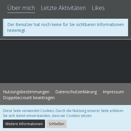
Über mich
Letzte Aktivitäten
Likes
Der Benutzer hat noch keine für Sie sichtbaren Informationen
hinterlegt.
Nutzungsbestimmungen
Datenschutzerklärung
Impressum
Doppelaccount beantragen
Diese Seite verwendet Cookies. Durch die Nutzung unserer Seite erklären
WoltLab Suite Forum - Themenvorlage 3.1.2 © 2004-2018
WBB Support
Sie sich damit einverstanden, dass wir Cookies setzen.
Community-Software:
WoltLab Suite™ 3.1.28
Weitere Informationen
Schließen