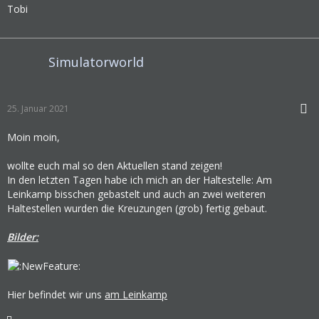
Tobi
Simulatorworld
25. Januar 2021
Moin moin,
wollte euch mal so den Aktuellen stand zeigen!
In den letzten Tagen habe ich mich an der Haltestelle: Am
Leinkamp bisschen gebastelt und auch an zwei weiteren
Haltestellen wurden die Kreuzungen (grob) fertig gebaut.
Ich hoffe es gefällt euch!
Kritik ist hier erwünscht!
Bilder:
Hier befindet wir uns
am Leinkamp