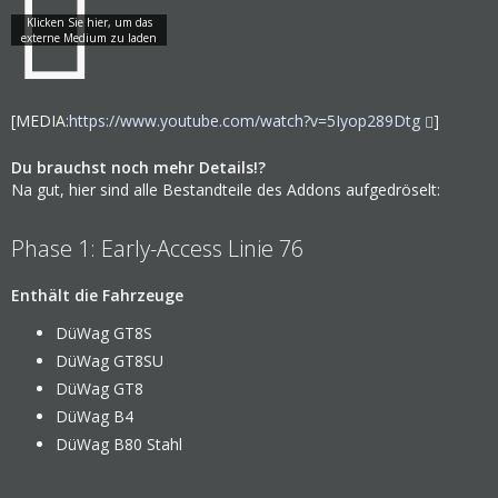
[MEDIA:
https://www.youtube.com/watch?v=5Iyop289Dtg
]
Du brauchst noch mehr Details!?
Na gut, hier sind alle Bestandteile des Addons aufgedröselt:
Phase 1: Early-Access Linie 76
Enthält die Fahrzeuge
DüWag GT8S
DüWag GT8SU
DüWag GT8
DüWag B4
DüWag B80 Stahl