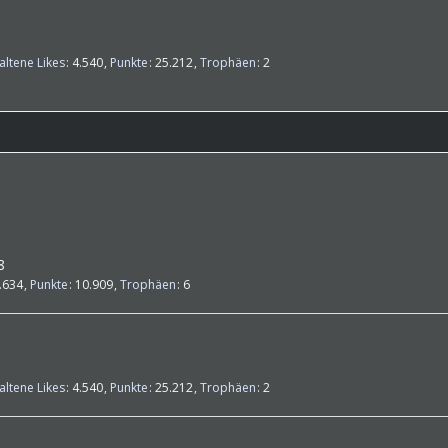
altene Likes
4.540
Punkte
25.212
Trophäen
2
8
.634
Punkte
10.909
Trophäen
6
altene Likes
4.540
Punkte
25.212
Trophäen
2