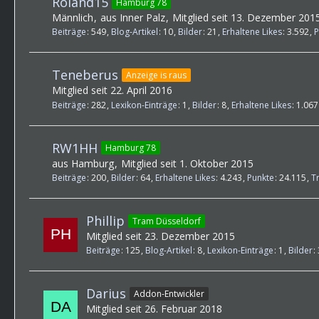
Roland15
Hamburg 78
Männlich
aus Inner Palz
Mitglied seit 13. Dezember 201
Beiträge
549
Blog-Artikel
10
Bilder
21
Erhaltene Likes
3.592
P
Teneberus
Anzeige is raus
Mitglied seit 22. April 2016
Beiträge
282
Lexikon-Einträge
1
Bilder
8
Erhaltene Likes
1.067
RW1HH
Hamburg 78
aus Hamburg
Mitglied seit 1. Oktober 2015
Beiträge
200
Bilder
64
Erhaltene Likes
4.243
Punkte
24.115
T
Phillip
Tram Düsseldorf
Mitglied seit 23. Dezember 2015
Beiträge
125
Blog-Artikel
8
Lexikon-Einträge
1
Bilder
Darius
Addon-Entwickler
Mitglied seit 26. Februar 2018