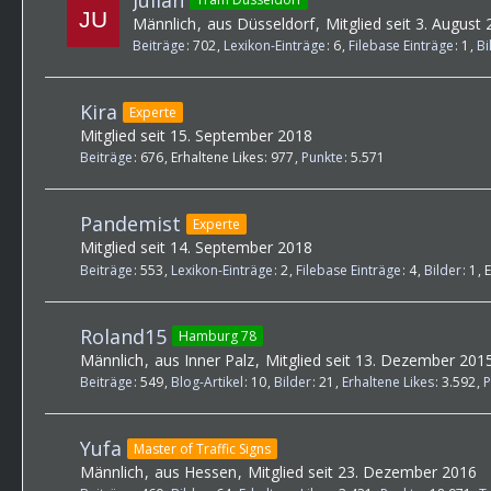
Männlich
aus Düsseldorf
Mitglied seit 3. August
Beiträge
702
Lexikon-Einträge
6
Filebase Einträge
1
Bi
Kira
Experte
Mitglied seit 15. September 2018
Beiträge
676
Erhaltene Likes
977
Punkte
5.571
Pandemist
Experte
Mitglied seit 14. September 2018
Beiträge
553
Lexikon-Einträge
2
Filebase Einträge
4
Bilder
1
E
Roland15
Hamburg 78
Männlich
aus Inner Palz
Mitglied seit 13. Dezember 201
Beiträge
549
Blog-Artikel
10
Bilder
21
Erhaltene Likes
3.592
P
Yufa
Master of Traffic Signs
Männlich
aus Hessen
Mitglied seit 23. Dezember 2016