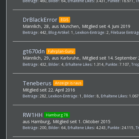
Beiträge
460
Bilder
64
Erhaltene Likes
3.431
Punkte
18.971
T
DrBlackError
EGIS
Männlich
28
aus München
Mitglied seit 4. Juni 2019
Beiträge
442
Blog-Artikel
1
Lexikon-Einträge
2
Filebase Einträg
gt670dn
Fahrplan-Guru
Männlich
29
aus Karlsruhe
Mitglied seit 14. September
Beiträge
432
Bilder
4
Erhaltene Likes
1.314
Punkte
7.107
Tro
Teneberus
Anzeige is raus
Mitglied seit 22. April 2016
Beiträge
282
Lexikon-Einträge
1
Bilder
8
Erhaltene Likes
1.067
RW1HH
Hamburg 78
aus Hamburg
Mitglied seit 1. Oktober 2015
Beiträge
200
Bilder
64
Erhaltene Likes
4.243
Punkte
24.115
T