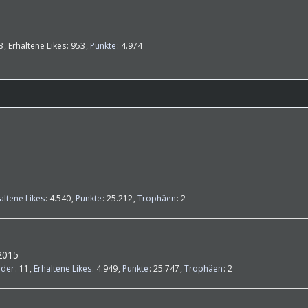
3
Erhaltene Likes
953
Punkte
4.974
altene Likes
4.540
Punkte
25.212
Trophäen
2
 2015
lder
11
Erhaltene Likes
4.949
Punkte
25.747
Trophäen
2