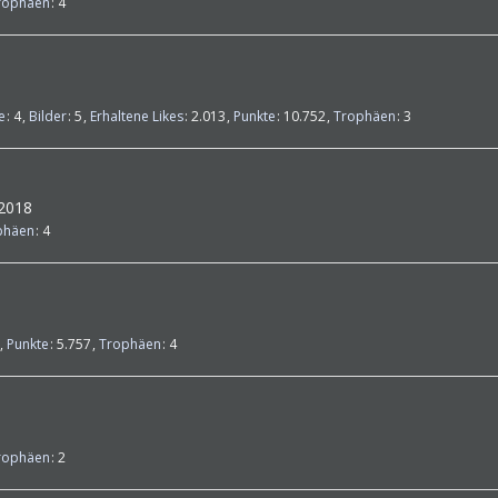
rophäen
4
e
4
Bilder
5
Erhaltene Likes
2.013
Punkte
10.752
Trophäen
3
 2018
phäen
4
Punkte
5.757
Trophäen
4
rophäen
2