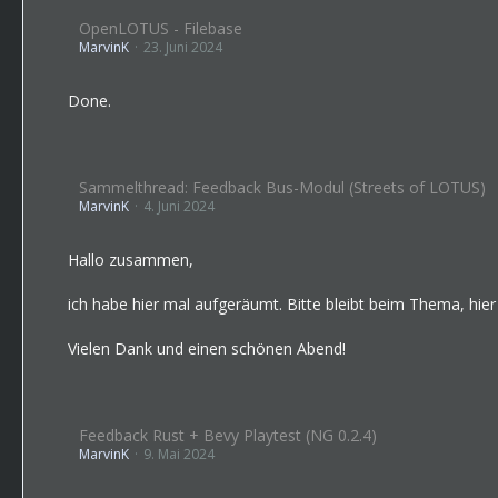
OpenLOTUS - Filebase
MarvinK
23. Juni 2024
Done.
Sammelthread: Feedback Bus-Modul (Streets of LOTUS)
MarvinK
4. Juni 2024
Hallo zusammen,
ich habe hier mal aufgeräumt. Bitte bleibt beim Thema, hie
Vielen Dank und einen schönen Abend!
Feedback Rust + Bevy Playtest (NG 0.2.4)
MarvinK
9. Mai 2024