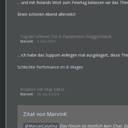
... und mit Rolands Wort zum Feiertag belassen wir das Th
Einen schönen Abend allerseits!
Tag der offenen Tür in Pandemists Waggonfabrik
MarvinK
2. Mai 2024
... ich habe das Support-Anliegen mal ausgelagert, diese The
Schlechte Perfomance im B-Wagen
Problem mit Map Editor
MarvinK
26. April 2024
Zitat von MarvinK
MarcelCatalina
Das Forum ist letztlich kein Chat. 