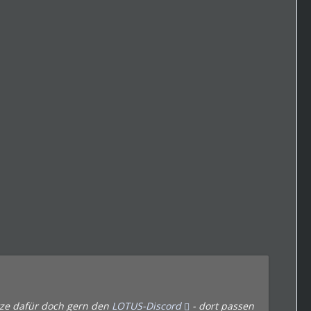
utze dafür doch gern den
LOTUS-Discord
- dort passen