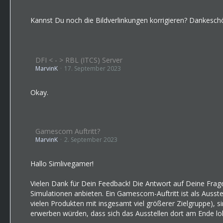
Kannst Du noch die Bildverlinkungen korrigieren? Dankesch
DFI < - > RBL (ITCS) Server
MarvinK
17. September 2023
Okay.
Gamescom Auftritt?
MarvinK
2. September 2023
Hallo Simlivegamer!
Vielen Dank für Dein Feedback! Die Antwort auf Deine Frage
Simulationen anbieten. Ein Gamescom-Auftritt ist als Auss
vielen Produkten mit insgesamt viel größerer Zielgruppe), 
erwerben würden, dass sich das Ausstellen dort am Ende loh