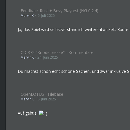
Feedback Rust + Bevy Playtest (NG 0.2.4)
MarvinK
6. Juli 2025
Ja, das Spiel wird selbstverständlich weiterentwickelt. Kau
CD 372 "Knödelpresse" - Kommentare
MarvinK
24. Juni 2025
Du machst schon echt schöne Sachen, und zwar inklusive S
OpenLOTUS - Filebase
MarvinK
6. Juni 2025
Auf geht's!