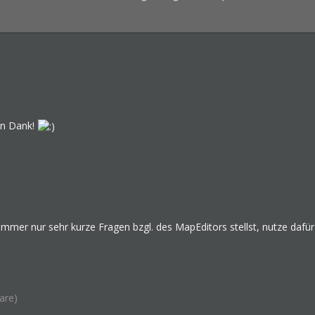
en Dank!
 immer nur sehr kurze Fragen bzgl. des MapEditors stellst, nutze daf
are)