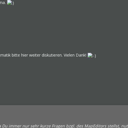
ema.
matik bitte hier weiter diskutieren. Vielen Dank!
Da Du immer nur sehr kurze Fragen bzgl. des MapEditors stellst, n