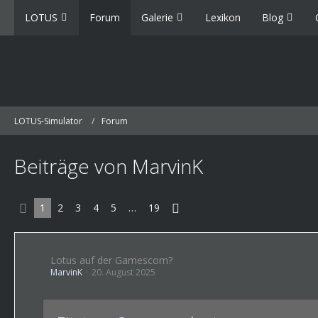
LOTUS
Forum
Galerie
Lexikon
Blog
LOTUS-Simulator
Forum
Beiträge von MarvinK
1
2
3
4
5
…
19
Lotus auf der Gamescom?
MarvinK
20. August 2025