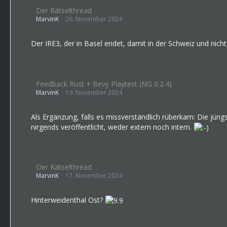
Der Rätselthread
MarvinK
26. November 2024
Der IRE3, der in Basel endet, damit in der Schweiz und nic
Feedback Rust + Bevy Playtest (NG 0.2.4)
MarvinK
19. November 2024
Als Ergänzung, falls es missverständlich rüberkam: Die jüng
nirgends veröffentlicht, weder extern noch intern.
Der Rätselthread
MarvinK
17. November 2024
Hinterweidenthal Ost?