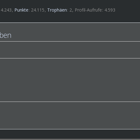
4.243
Punkte
24.115
Trophäen
2
Profil-Aufrufe
4.593
lben