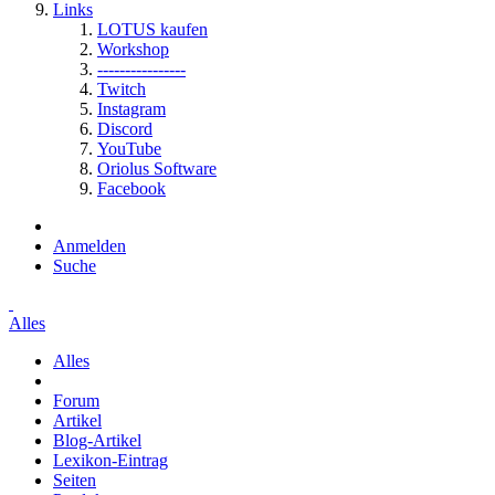
Links
LOTUS kaufen
Workshop
----------------
Twitch
Instagram
Discord
YouTube
Oriolus Software
Facebook
Anmelden
Suche
Alles
Alles
Forum
Artikel
Blog-Artikel
Lexikon-Eintrag
Seiten