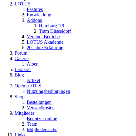
LOTUS
Features
Entwicklung
Addons
Hamburg '78
Tram Düsseldorf
Vereine, Betriebe
LOTUS Akademie
20 Jahre Erfahrung
Forum
Galerie
Alben
Lexikon
Blog
Artikel
OpenLOTUS
Nutzungsbedingungen
Shop
Bestellungen
Versandkosten
Mitglieder
Benutzer online
Team
Mitgliedersuche
Links