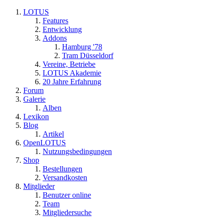
LOTUS
Features
Entwicklung
Addons
Hamburg '78
Tram Düsseldorf
Vereine, Betriebe
LOTUS Akademie
20 Jahre Erfahrung
Forum
Galerie
Alben
Lexikon
Blog
Artikel
OpenLOTUS
Nutzungsbedingungen
Shop
Bestellungen
Versandkosten
Mitglieder
Benutzer online
Team
Mitgliedersuche