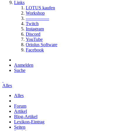
Links
LOTUS kaufen
Workshop
----------------
Twitch
Instagram
Discord
YouTube
Oriolus Software
Facebook
Anmelden
Suche
Alles
Alles
Forum
Artikel
Blog-Artikel
Lexikon-Eintrag
Seiten