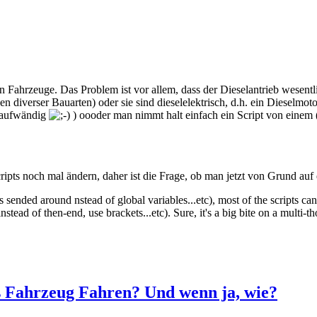
Fahrzeuge. Das Problem ist vor allem, dass der Dieselantrieb wesentlic
 diverser Bauarten) oder sie sind dieselelektrisch, d.h. ein Dieselmot
r aufwändig
) oooder man nimmt halt einfach ein Script von eine
ts noch mal ändern, daher ist die Frage, ob man jetzt von Grund auf ei
sended around nstead of global variables...etc), most of the scripts can
stead of then-end, use brackets...etc). Sure, it's a big bite on a multi-th
 Fahrzeug Fahren? Und wenn ja, wie?