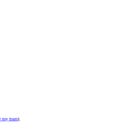
or my tram
).