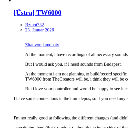
[Üstra] TW6000
Bzmot332
23. Januar 2026
Zitat von jamobatv
At the moment, i have recordings of all necessary sounds
But I would ask you, if I need sounds from Budapest.
At the moment i am not planning to build/record specific
TW6000 from TheCreators will be, i think they will be co
But i love your controller and would be happy to see it 
I have some connections in the tram depos, so if you need any spe
I'm not really good at following the different changes (and didn't
- repainting them (that's obvious) - though the inner sides of t