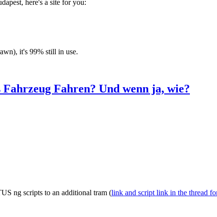
dapest, here's a site for you:
wn), it's 99% still in use.
 Fahrzeug Fahren? Und wenn ja, wie?
S ng scripts to an additional tram (
link and script link in the thread f