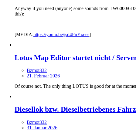
Anyway if you need (anyone) some sounds from TW6000/6100 trams
this):
[MEDIA:
https://youtu.be/jsd4PnYxees
]
Lotus Map Editor startet nicht / Server
Bzmot332
21. Februar 2026
Of course not. The only thing LOTUS is good for at the moment 
Diesellok bzw. Dieselbetriebenes Fahr
Bzmot332
31. Januar 2026