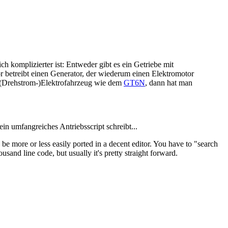
h komplizierter ist: Entweder gibt es ein Getriebe mit
or betreibt einen Generator, der wiederum einen Elektromotor
m (Drehstrom-)Elektrofahrzeug wie dem
GT6N
, dann hat man
n umfangreiches Antriebsscript schreibt...
 be more or less easily ported in a decent editor. You have to "search
ousand line code, but usually it's pretty straight forward.