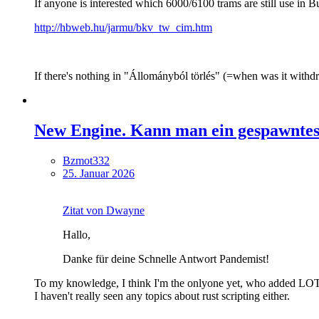
If anyone is interested which 6000/6100 trams are still use in Bu
http://hbweb.hu/jarmu/bkv_tw_cim.htm
If there's nothing in "Állományból törlés" (=when was it withdra
New Engine. Kann man ein gespawntes
Bzmot332
25. Januar 2026
Zitat von Dwayne
Hallo,
Danke für deine Schnelle Antwort Pandemist!
To my knowledge, I think I'm the onlyone yet, who added LOTU
I haven't really seen any topics about rust scripting either.