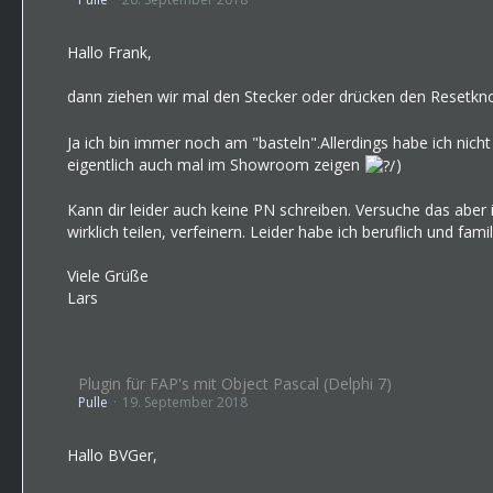
Hallo Frank,
dann ziehen wir mal den Stecker oder drücken den Resetk
Ja ich bin immer noch am "basteln".Allerdings habe ich nich
eigentlich auch mal im Showroom zeigen
)
Kann dir leider auch keine PN schreiben. Versuche das aber
wirklich teilen, verfeinern. Leider habe ich beruflich und fam
Viele Grüße
Lars
Plugin für FAP's mit Object Pascal (Delphi 7)
Pulle
19. September 2018
Hallo BVGer,