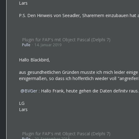
Lars
P.S. Den Hinweis von Seeadler, Sharemem einzubauen hat a
Plugin für FAP's mit Object Pascal (Delphi 7)
Pulle
14. Januar 2019
Hallo Blackbird,
aus gesundheitlichen Gründen musste ich mich leider einig
einigermaßen, so dass ich hoffentlich wieder voll "angreifen
BVGer
: Hallo Frank, heute gehen die Daten definitv raus.
LG
Lars
Plugin für FAP's mit Object Pascal (Delphi 7)
Pulle
20. September 2018