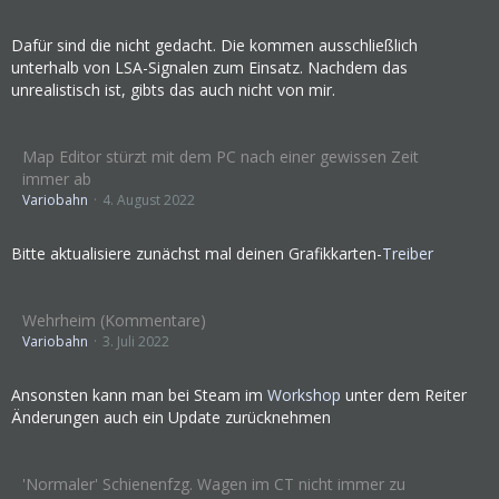
Dafür sind die nicht gedacht. Die kommen ausschließlich
unterhalb von LSA-Signalen zum Einsatz. Nachdem das
unrealistisch ist, gibts das auch nicht von mir.
Map Editor stürzt mit dem PC nach einer gewissen Zeit
immer ab
Variobahn
4. August 2022
Bitte aktualisiere zunächst mal deinen Grafikkarten-
Treiber
Wehrheim (Kommentare)
Variobahn
3. Juli 2022
Ansonsten kann man bei Steam im
Workshop
unter dem Reiter
Änderungen auch ein Update zurücknehmen
'Normaler' Schienenfzg. Wagen im CT nicht immer zu