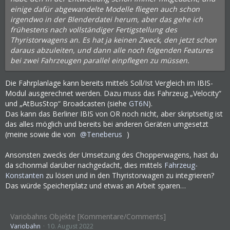
einige dafür abgewandelte Modelle fliegen auch schon
irgendwo in der Blenderdatei herum, aber das gehe ich
frühestens nach vollständiger Fertigstellung des
Thyristorwagens an. Es hat ja keinen Zweck, den jetzt schon
daraus abzuleiten, und dann alle noch folgenden Features
bei zwei Fahrzeugen parallel einpflegen zu müssen.
Die Fahrplanlage kann bereits mittels Soll/Ist Vergleich im IBIS-
Modul ausgerechnet werden. Dazu muss das Fahrzeug „Velocity“
und „AtBusStop“ Broadcasten (siehe
GT6N
).
Das kann das Berliner IBIS von OR noch nicht, aber skriptseitig ist
das alles möglich und bereits bei anderen Geräten umgesetzt
(meine sowie die von
Teneberus
)
Ansonsten zwecks der Umsetzung des Chopperwagens, hast du
da schonmal darüber nachgedacht, dies mittels
Fahrzeug-
Konstanten
zu lösen und in den Thyristorwagen zu integrieren?
Das würde Speicherplatz und etwas an Arbeit sparen…
Variobahns Objekte [Kommentare/Comments]
Variobahn
10. August 2022