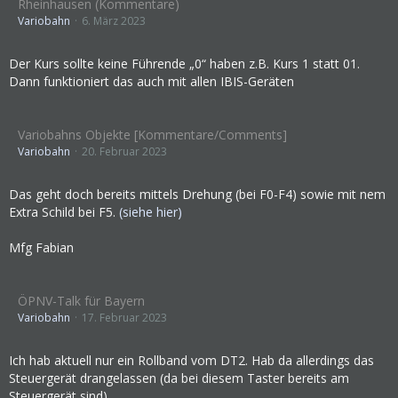
Rheinhausen (Kommentare)
Variobahn
6. März 2023
Der Kurs sollte keine Führende „0“ haben z.B. Kurs 1 statt 01.
Dann funktioniert das auch mit allen IBIS-Geräten
Variobahns Objekte [Kommentare/Comments]
Variobahn
20. Februar 2023
Das geht doch bereits mittels Drehung (bei F0-F4) sowie mit nem
Extra Schild bei F5.
(siehe hier)
Mfg Fabian
ÖPNV-Talk für Bayern
Variobahn
17. Februar 2023
Ich hab aktuell nur ein Rollband vom DT2. Hab da allerdings das
Steuergerät drangelassen (da bei diesem Taster bereits am
Steuergerät sind).