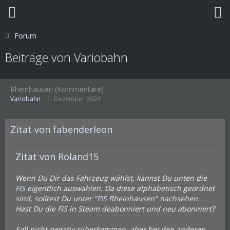
Forum
Beiträge von Variobahn
Rheinhausen (Kommentare)
Variobahn
1. Dezember 2024
Zitat von fabenderleon
Zitat von Roland15
Wenn Du Dir das Fahrzeug wählst, kannst Du unten die
FIS
eigentlich auswählen. Da diese alphabetisch geordnet
sind, solltest Du unter "
FIS
Rheinhausen" nachsehen.
Hast Du die
FIS
in Steam deabonniert und neu abonniert?
Soll nicht negativ rüberkommen, aber bei den anderen