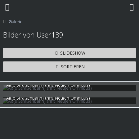
Galerie
Bilder von User139
SLIDESHOW
SORTIEREN
Alt(e Straßenbahn) trifft Neu(en Omnibus)
User139
16. Juli 2020
1.835
2
38
Alt(e Straßenbahn) trifft Neu(en Omnibus)
User139
16. Juli 2020
1.962
6
40