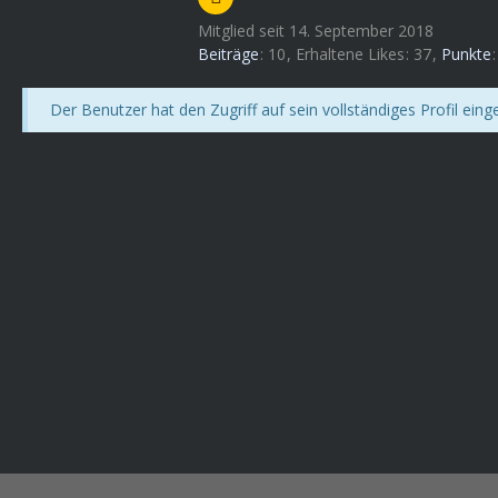
Mitglied seit 14. September 2018
Beiträge
10
Erhaltene Likes
37
Punkte
Der Benutzer hat den Zugriff auf sein vollständiges Profil eing