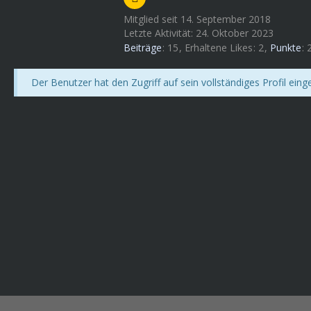
Mitglied seit 14. September 2018
Letzte Aktivität:
24. Oktober 2023
Beiträge
15
Erhaltene Likes
2
Punkte
Der Benutzer hat den Zugriff auf sein vollständiges Profil eing