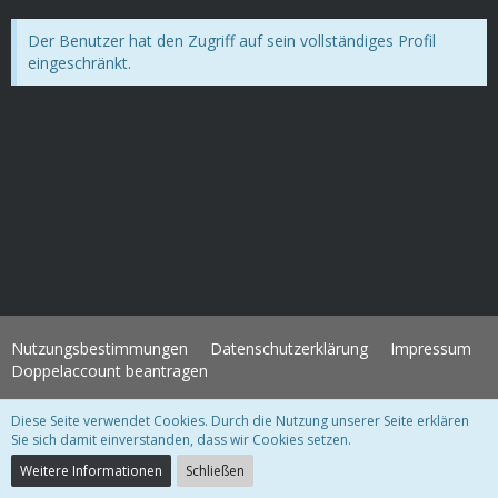
Der Benutzer hat den Zugriff auf sein vollständiges Profil
eingeschränkt.
Nutzungsbestimmungen
Datenschutzerklärung
Impressum
Doppelaccount beantragen
Diese Seite verwendet Cookies. Durch die Nutzung unserer Seite erklären
WoltLab Suite Forum - Themenvorlage 3.1.2 © 2004-2018
WBB Support
Sie sich damit einverstanden, dass wir Cookies setzen.
Community-Software:
WoltLab Suite™ 3.1.28
Weitere Informationen
Schließen