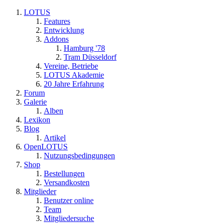
LOTUS
Features
Entwicklung
Addons
Hamburg '78
Tram Düsseldorf
Vereine, Betriebe
LOTUS Akademie
20 Jahre Erfahrung
Forum
Galerie
Alben
Lexikon
Blog
Artikel
OpenLOTUS
Nutzungsbedingungen
Shop
Bestellungen
Versandkosten
Mitglieder
Benutzer online
Team
Mitgliedersuche