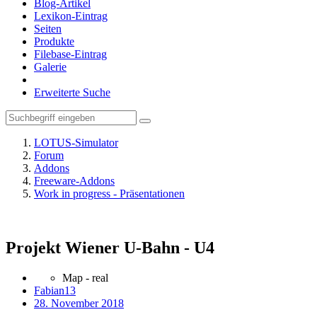
Blog-Artikel
Lexikon-Eintrag
Seiten
Produkte
Filebase-Eintrag
Galerie
Erweiterte Suche
LOTUS-Simulator
Forum
Addons
Freeware-Addons
Work in progress - Präsentationen
Projekt Wiener U-Bahn - U4
Map - real
Fabian13
28. November 2018