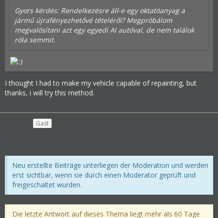
Gyors kérdés: Rendelkezésre áll-e egy oktatóanyag a
jármű újrafényezhetővé tételéről? Megpróbálom
megvalósítani azt egy egyedi AI autóval, de nem találok
róla semmit.
I thought I had to make my vehicle capable of repainting, but
thanks, i will try this method.
Gast
Neu erstellte Beiträge unterliegen der Moderation und werden
erst sichtbar, wenn sie durch einen Moderator geprüft und
freigeschaltet wurden.
Die letzte Antwort auf dieses Thema liegt mehr als 60 Tage