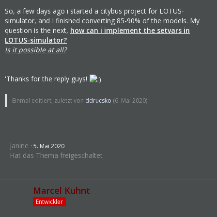
So, a few days ago i started a citybus project for LOTUS-
simulator, and I finished converting 85-90% of the models. My
question is the next,
how can i implement the setvars in
LOTUS-simulator?
Is it possible at all?
'Thanks for the reply guys!
Einmal editiert, zuletzt von
ddrucsko
(
6. Mai 2020
)
Janine
5. Mai 2020
Hat das Thema freigeschaltet
Marcel Kuhnt
Entwickler