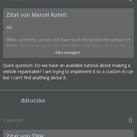
Zitat von Marcel Kuhnt
Hi!
Well, currently, we do not have such thing like the setvars in
OMSI. But we do have the possibility that the user can set
vehicle constants to decide if there should be some changes
Alles anzeigen
at the vehicle.
Quick question: Do we have an available tutorial about making a
Until now, you cannot connect the vehicle constants to
vehicle repaintable? I am trying to implement it to a custom AI car
special repaints, but this complete topic isn't finished at all
but I can't find anything about it.
(converning repaints, vehicle numbers, chronical changes,
module settings and vehicle constants)...
ddrucsko
Hope I could help you a little bit!
5. Mai 2020
Zitat von TNH