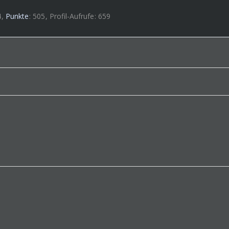
4
Punkte
505
Profil-Aufrufe
659