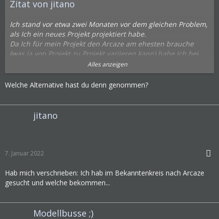
Zitat von jitano
Ich stand vor etwa zwei Monaten vor dem gleichen Problem,
als Ich ein neues Projekt projektiert habe.
Da Ich für mein Projekt den Arcaze am ehesten brauche
(was ja von Projekt zu Projekt variieren kann) habe Ich bei
Arczae eine Anfrage gestellt. Die Antwort: Lieferzeit etwa 1
Alles anzeigen
Jahr.
Welche Alternative hast du denn genommen?
Ich hab im Bekanntenkreis nach Alternativen gefragt und
auch was bekommen, bin mir allerdings bewusst, das wenn
ich aufgrund späterer Erkenntnisse eine weitere
jitano
Schnittstelle benötige, erstmal blöd da stehen werde.
Daher solte man sich nach Alternativen umschauen.
7. Januar 2022
Hab mich verschrieben: Ich hab im Bekanntenkreis nach Arcaze
gesucht und welche bekommen...
Modellbusse ;)