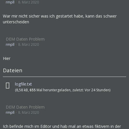
rmpll
8. März 2020
War mir nicht sicher was ich gestartet habe, kann das schwer
unterscheiden
DEM Daten Problem
rmpll
8. März 2020
Hier
Dateien
logfile.txt
(8,58 kB,
655
Mal heruntergeladen, zuletzt:
Vor 24 Stunden
)
DEM Daten Problem
rmpll
8. März 2020
Ich befinde mich im Editor und hab mal an etwas fiktivem in der