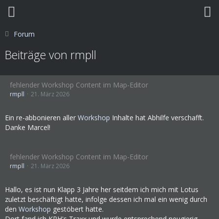
Forum
Beiträge von rmpll
fehlender Workshop Content im Map-Editor
rmpll
21. März 2026
Ein re-abbonieren aller
Workshop
Inhalte hat Abhilfe verschafft.
Danke Marcel!
fehlender Workshop Content im Map-Editor
rmpll
21. März 2026
Hallo, es ist nun Klapp 3 Jahre her seitdem ich mich mit Lotus
zuletzt beschäftigt hatte, infolge dessen ich mal ein wenig durch
den
Workshop
gestöbert hatte.
Dort fand ich KPH's Traxx und wurde entsprechend neugierig.