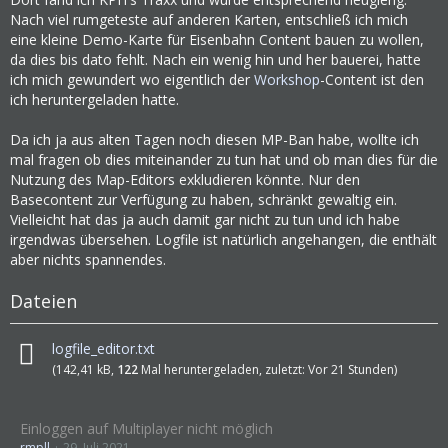
Nach viel rumgeteste auf anderen Karten, entschließ ich mich
eine kleine Demo-Karte für Eisenbahn Content bauen zu wollen,
da dies bis dato fehlt. Nach ein wenig hin und her bauerei, hatte
ich mich gewundert wo eigentlich der
Workshop
-Content ist den
ich heruntergeladen hatte.
Da ich ja aus alten Tagen noch diesen MP-Ban habe, wollte ich
mal fragen ob dies miteinander zu tun hat und ob man dies für die
Nutzung des Map-Editors exkludieren könnte. Nur den
Basecontent zur Verfügung zu haben, schränkt gewaltig ein.
Vielleicht hat das ja auch damit gar nicht zu tun und ich habe
irgendwas übersehen. Logfile ist natürlich angehangen, die enthält
aber nichts spannendes.
Dateien
logfile_editor.txt
(142,41 kB,
122
Mal heruntergeladen, zuletzt:
Vor 21 Stunden
)
Einloggen auf Multiplayer nicht möglich
rmpll
29. Juli 2021