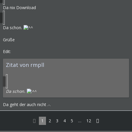
Da nix Download
Da schon.
Grüße
Edit:
Zitat von rmpll
Da schon.
Da geht der auch nicht .-.
1
2
3
4
5
…
12