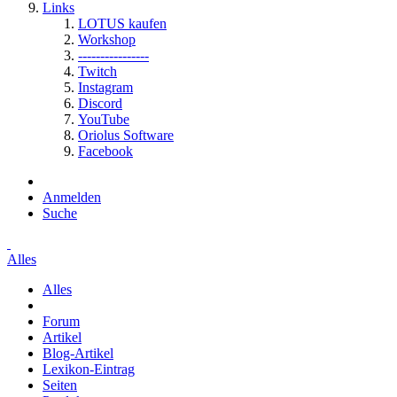
Links
LOTUS kaufen
Workshop
----------------
Twitch
Instagram
Discord
YouTube
Oriolus Software
Facebook
Anmelden
Suche
Alles
Alles
Forum
Artikel
Blog-Artikel
Lexikon-Eintrag
Seiten