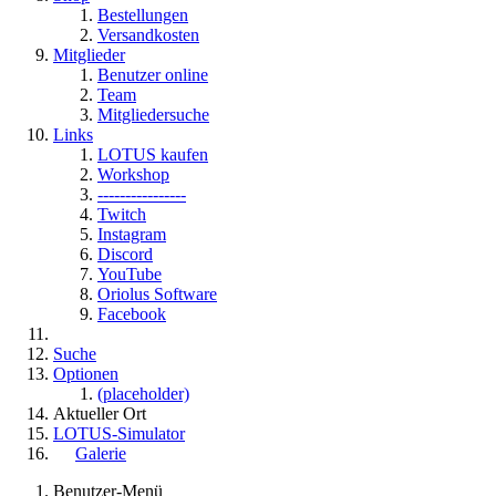
Bestellungen
Versandkosten
Mitglieder
Benutzer online
Team
Mitgliedersuche
Links
LOTUS kaufen
Workshop
----------------
Twitch
Instagram
Discord
YouTube
Oriolus Software
Facebook
Suche
Optionen
(placeholder)
Aktueller Ort
LOTUS-Simulator
Galerie
Benutzer-Menü