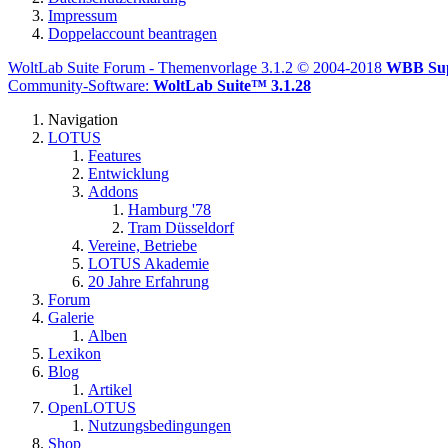
Impressum
Doppelaccount beantragen
WoltLab Suite Forum - Themenvorlage 3.1.2 © 2004-2018
WBB Su
Community-Software:
WoltLab Suite™ 3.1.28
Navigation
LOTUS
Features
Entwicklung
Addons
Hamburg '78
Tram Düsseldorf
Vereine, Betriebe
LOTUS Akademie
20 Jahre Erfahrung
Forum
Galerie
Alben
Lexikon
Blog
Artikel
OpenLOTUS
Nutzungsbedingungen
Shop