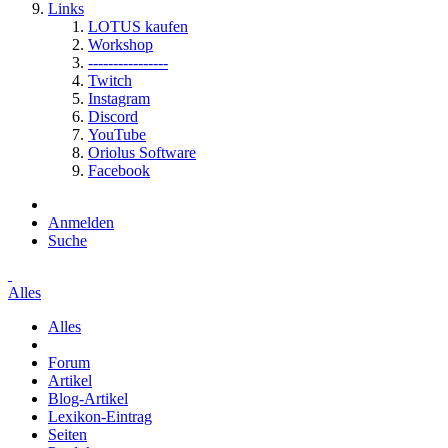
Links
LOTUS kaufen
Workshop
----------------
Twitch
Instagram
Discord
YouTube
Oriolus Software
Facebook
Anmelden
Suche
Alles
Alles
Forum
Artikel
Blog-Artikel
Lexikon-Eintrag
Seiten