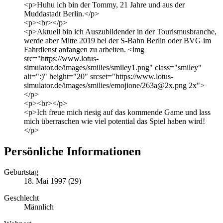
<p>Huhu ich bin der Tommy, 21 Jahre und aus der
Muddastadt Berlin.</p>
<p><br></p>
<p>Aktuell bin ich Auszubildender in der Tourismusbranche,
werde aber Mitte 2019 bei der S-Bahn Berlin oder BVG im
Fahrdienst anfangen zu arbeiten. <img
src="https://www.lotus-
simulator.de/images/smilies/smiley1.png" class="smiley"
alt=":)" height="20" srcset="https://www.lotus-
simulator.de/images/smilies/emojione/263a@2x.png 2x">
</p>
<p><br></p>
<p>Ich freue mich riesig auf das kommende Game und lass
mich überraschen wie viel potential das Spiel haben wird!
</p>
Persönliche Informationen
Geburtstag
18. Mai 1997 (29)
Geschlecht
Männlich