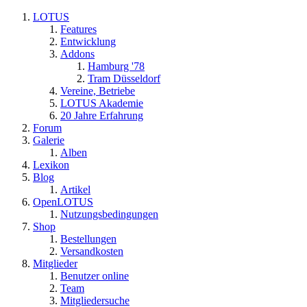
LOTUS
Features
Entwicklung
Addons
Hamburg '78
Tram Düsseldorf
Vereine, Betriebe
LOTUS Akademie
20 Jahre Erfahrung
Forum
Galerie
Alben
Lexikon
Blog
Artikel
OpenLOTUS
Nutzungsbedingungen
Shop
Bestellungen
Versandkosten
Mitglieder
Benutzer online
Team
Mitgliedersuche