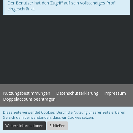
Der Benutzer hat den Zugriff auf sein vollständiges Profil
eingeschränkt.
Nutzungsbestimmungen
Datenschutzerklärung
Impressum
Doppelaccount beantragen
Diese Seite verwendet Cookies. Durch die Nutzung unserer Seite erklären
WoltLab Suite Forum - Themenvorlage 3.1.2 © 2004-2018
WBB Support
Sie sich damit einverstanden, dass wir Cookies setzen.
Community-Software:
WoltLab Suite™ 3.1.28
Weitere Informationen
Schließen