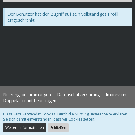
Der Benutzer hat den Zugriff auf sein vollständiges Profil
eingeschränkt.
Nutzungsbestimmungen
Datenschutzerklärung
Impressum
Doppelaccount beantragen
Diese Seite verwendet Cookies. Durch die Nutzung unserer Seite erklären
WoltLab Suite Forum - Themenvorlage 3.1.2 © 2004-2018
WBB Support
Sie sich damit einverstanden, dass wir Cookies setzen.
Community-Software:
WoltLab Suite™ 3.1.28
Weitere Informationen
Schließen