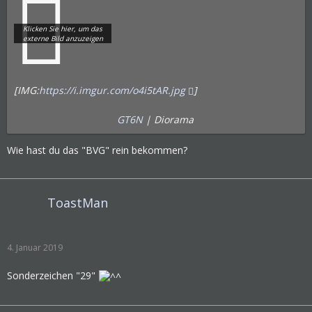
[IMG:
https://i.imgur.com/o4i5tAR.jpg
]
GT6N
| Diorama
Wie hast du das "BVG" rein bekommen?
ToastMan
4. Januar 2019
Sonderzeichen "29"