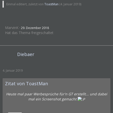
Einmal editiert, zuletzt von
ToastMan
(
4. Januar 2019
)
MarvinK
29. Dezember 2018
Hat das Thema freigeschaltet
Diebaer
4. Januar 2019
Zitat von ToastMan
Heute mal paar Werbesprüche für'n GT erstellt... und dabei
mal ein Screenshot gemacht