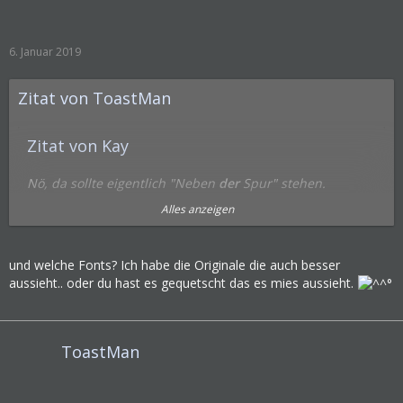
6. Januar 2019
Zitat von ToastMan
Zitat von Kay
Nö, da sollte eigentlich "Neben
der
Spur" stehen.
Alles anzeigen
Ja stimmt. Wird gefixt. Danke nochmal.
---
und welche Fonts? Ich habe die Originale die auch besser
aussieht.. oder du hast es gequetscht das es mies aussieht.
Zitat von N1CKL4S
ToastMan
Wenigstens die Originale Fonts benutzt oder irgendeine?
(für die Sprüche..)