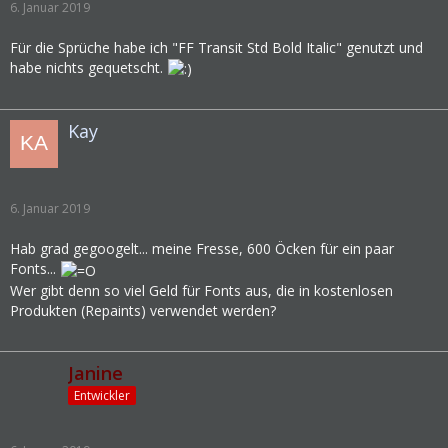
6. Januar 2019
Original
Für die Sprüche habe ich "FF Transit Std Bold Italic" genutzt und
habe nichts gequetscht.
Kay
6. Januar 2019
Hab grad gegoogelt... meine Fresse, 600 Öcken für ein paar
Fonts...
Wer gibt denn so viel Geld für Fonts aus, die in kostenlosen
Produkten (Repaints) verwendet werden?
Janine
Entwickler