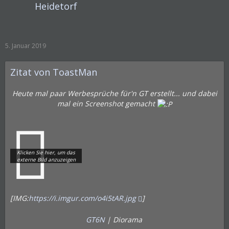
Heidetorf
5. Januar 2019
Zitat von ToastMan
Heute mal paar Werbesprüche für'n GT erstellt... und dabei
mal ein Screenshot gemacht
[IMG:
https://i.imgur.com/o4i5tAR.jpg
]
GT6N
| Diorama