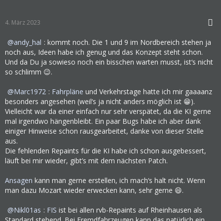
4. März 2023
andy_hal
: kommt noch. Die 1 und 9 im Nordbereich stehen ja
noch aus, Ideen habe ich genug und das Konzept steht schon.
Und da Du ja sowieso noch ein bisschen warten musst, ist‘s nicht
so schlimm 😉.
Marc1972
:
Fahrpläne
und Verkehrstage hatte ich mir gaaaanz
besonders angesehen (weil‘s ja nicht anders möglich ist 😁).
Vielleicht war da einer einfach nur sehr verspätet, da die KI gerne
mal irgendwo hängenbleibt. Ein paar Bugs habe ich aber dank
einiger Hinweise schon rausgearbeitet, danke von dieser Stelle
aus.
Die fehlenden Repaints für die KI habe ich schon ausgebessert,
läuft bei mir wieder, gibt’s mit dem nächsten Patch.
Ansagen
kann man gerne erstellen, ich mach‘s halt nicht. Wenn
man dazu Mozart wieder erwecken kann, sehr gerne 😄.
Nikl01as
:
FIS
ist bei allen rvb-Repaints auf Rheinhausen als
Standard stehend. Bei Fremdfahrzeugen kann das natürlich ein