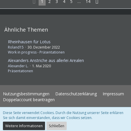
1
2
3
4
5
…
14
Ähnliche Themen
Rheinhausen für Lotus
Roland15
30. Dezember 2022
Work in progress - Präsentationen
Alexanders Anstriche aus allerlei Arealen
Alexander L.
1. Mai 2020
Präsentationen
Nutzungsbestimmungen
Datenschutzerklärung
Impressum
Doppelaccount beantragen
Diese Seite verwendet Cookies. Durch die Nutzung unserer Seite erklären
WoltLab Suite Forum - Themenvorlage 3.1.2 © 2004-2018
WBB Support
Sie sich damit einverstanden, dass wir Cookies setzen.
Community-Software:
WoltLab Suite™ 3.1.28
Weitere Informationen
Schließen