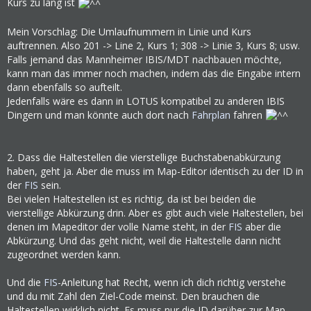
Kurs zu lang ist
Mein Vorschlag: Die Umlaufnummern in Linie und Kurs
auftrennen. Also 201 -> Line 2, Kurs 1; 308 -> Linie 3, Kurs 8; usw.
Falls jemand das Mannheimer IBIS/MDT nachbauen möchte,
kann man das immer noch machen, indem das die Eingabe intern
dann ebenfalls so aufteilt.
Jedenfalls wäre es dann in LOTUS kompatibel zu anderen IBIS
Dingern und man könnte auch dort nach
Fahrplan
fahren
2. Dass die Haltestellen die vierstellige Buchstabenabkürzung
haben, geht ja. Aber die muss im Map-Editor identisch zu der ID in
der
FIS
sein.
Bei vielen Haltestellen ist es richtig, da ist bei beiden die
vierstellige Abkürzung drin. Aber es gibt auch viele Haltestellen, bei
denen im Mapeditor der volle Name steht, in der
FIS
aber die
Abkürzung. Und das geht nicht, weil die Haltestelle dann nicht
zugeordnet werden kann.
Und die
FIS
-Anleitung hat Recht, wenn ich dich richtig verstehe
und du mit Zahl den Ziel-Code meinst. Den brauchen die
Haltestellen wirklich nicht. Es muss nur die ID darüber zur Map